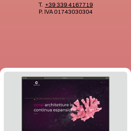
T.
+39 339 4167719
P. IVA 01743030304