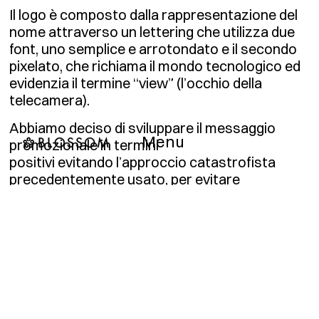
Il logo è composto dalla rappresentazione del
nome attraverso un lettering che utilizza due
font, uno semplice e arrotondato e il secondo
pixelato, che richiama il mondo tecnologico ed
evidenzia il termine “view” (l’occhio della
telecamera).
Abbiamo deciso di sviluppare il messaggio
Menu
Menu
promozionale in termini
positivi evitando l’approccio catastrofista
precedentemente usato, per evitare
di allontanare psicologicamente i fruitori. Le
immagini mostrano assembramenti di persone,
case e automobili, circostanze ideali per il
monitoraggio svolto da Waterview.
“Safer now” è il messaggio promozionale che
abbiamo elaborato per far conoscere il
prodotto aiclienti e ai cittadini, perché grazie a